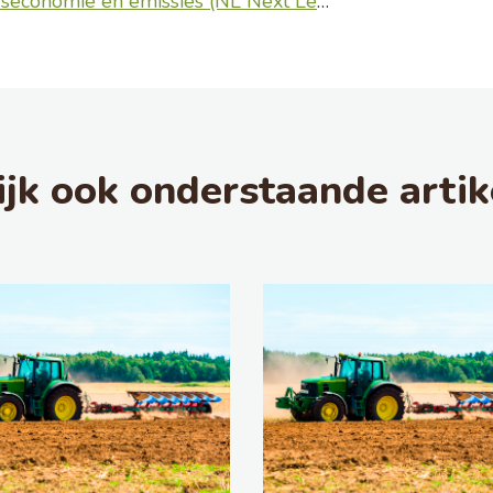
e en emissies (NL Next Level Mestverwaarding)
ijk ook onderstaande artik