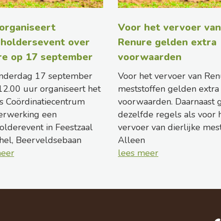
organiseert
Voor het vervoer van
holdersevent over
Renure gelden extra
re op 17 september
voorwaarden
nderdag 17 september
Voor het vervoer van Ren
12.00 uur organiseert het
meststoffen gelden extra
s Coördinatiecentrum
voorwaarden. Daarnaast 
erwerking een
dezelfde regels als voor 
olderevent in Feestzaal
vervoer van dierlijke mest
hel, Beerveldsebaan
Alleen
meer
lees meer