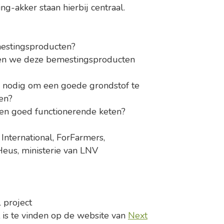
g-akker staan hierbij centraal.
mestingsproducten?
nen we deze bemestingsproducten
ij nodig om een goede grondstof te
en?
 een goed functionerende keten?
 International, ForFarmers,
eus, ministerie van LNV
l project
t is te vinden op de website van
Next