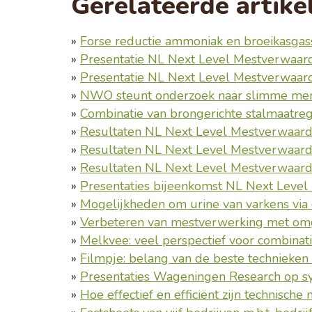
Gerelateerde artike
»
Forse reductie ammoniak en broeikasgassen in de kalverhoud
»
Presentatie NL Next Level Mestverwaarding op sy
»
Presentatie NL Next Level Mestverwaardi
»
NWO steunt onderzoek naar slimme membra
»
Combinatie van brongerichte stalmaatregelen en mes
»
Resultaten NL Next Level Mestverwaard
»
Resultaten NL Next Level Mestverwaardin
»
Resultaten NL Next Level Mestverwaardin
»
Presentaties bijeenkomst NL Next Leve
»
Mogelijkheden om urine van varkens vi
»
Verbeteren van mestverwerking met o
»
Melkvee: veel perspectief voor combinaties van stalsysteem en mestbe
»
Filmpje: belang van de beste technieken voor stiks
»
Presentaties Wageningen Research op 
»
Hoe effectief en efficiënt zijn technische maatregelen om s