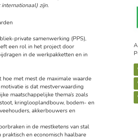
internationaal) zijn.
arden
bliek-private samenwerking (PPS),
A
 een rol in het project door
P
ijdragen in de werkpakketten en in
ht hoe met mest de maximale waarde
motivatie is dat mestverwaarding
rijke maatschappelijke thema’s zoals
itstoot, kringlooplandbouw, bodem- en
r veehouders, akkerbouwers en
 doorbraken in de mestketens van stal
n praktisch en economisch haalbare