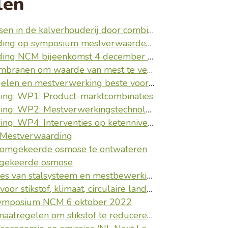
len
erij door combinatie dagontmesting en mestverwerking
mposium mestverwaarden op 25 oktober 2019
ng NCM bijeenkomst 4 december 2018
nen om waarde van mest te vergroten
tverwerking beste voor milieu en portemonnee
ing: WP1: Product-marktcombinaties
g: WP2: Mestverwerkingstechnologie
g: WP4: Interventies op ketenniveau
l Mestverwaarding
a omgekeerde osmose te ontwateren
mgekeerde osmose
werking voor lagere emissies (NL Next Level Mestverwaarding)
tof, klimaat, circulaire landbouw en economie
symposium NCM 6 oktober 2022
tikstof te reduceren (NL Next Level Mestverwaarding)?