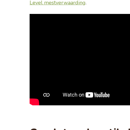
Level mestverwaarding
.