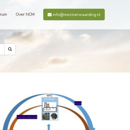
trum
Over NCM
info@mestverwaarding.nl