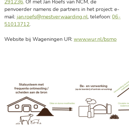
291236
. Of met Jan Roefs van NCM, de
penvoerder namens de partners in het project: e-
mail:
jan.roefs@mestverwaarding.nl
, telefoon:
06-
51013712
.
Website bij Wageningen UR:
www.wur.nl/bsmo