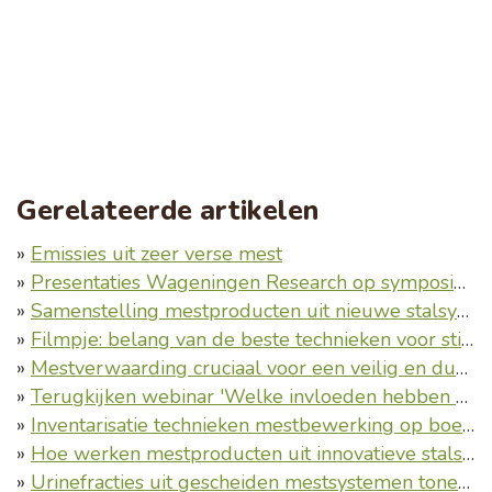
Gerelateerde artikelen
»
Emissies uit zeer verse mest
»
Presentaties Wageningen Research op symposium NCM 6 oktober 2022
»
Samenstelling mestproducten uit nieuwe stalsystemen nader geanalyseerd (BSMO)
»
Filmpje: belang van de beste technieken voor stikstof, klimaat, circulaire landbouw en economie
»
Mestverwaarding cruciaal voor een veilig en duurzaam Nederland - Terugblik op een geslaagd NCM-symposium
»
Terugkijken webinar 'Welke invloeden hebben nieuwe stalsystemen op de eigenschappen, emissies en waarde van mest?'
»
Inventarisatie technieken mestbewerking op boerderijschaal
»
Hoe werken mestproducten uit innovatieve stalsystemen op gras- en bouwland?
»
Urinefracties uit gescheiden mestsystemen tonen wisselende stikstofwerking