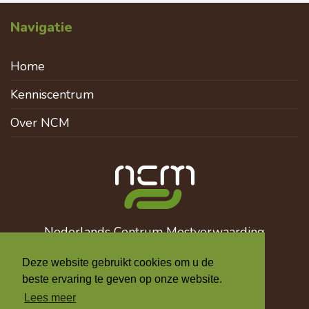
Navigatie
Home
Kenniscentrum
Over NCM
Nederlands Centrum Mestverwaarding
info@mestverwaarding.nl
Deze website gebruikt cookies om u de
+31 6 510 137 12
beste ervaring te geven op onze website.
Lees meer