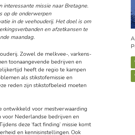
 interessante missie naar Bretagne.
 is op de onderwerpen
tie in de veehouderij. Het doel is om
erkingsverbanden en afzetkansen te
aande maandag.
A
P
houderij. Zowel de melkvee-, varkens-
nnen toonaangevende bedrijven en
elijkertijd heeft de regio te kampen
lemen als stikstofemissie en
ze reden zijn stikstofbeleid moeten
ne ontwikkeld voor mestverwaarding
n voor Nederlandse bedrijven en
jdens deze ‘fact finding’ missie komt
verheid en kennisinstellingen. Ook