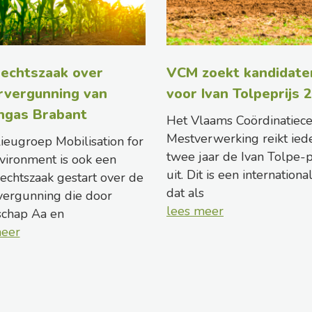
echtszaak over
VCM zoekt kandidate
rvergunning van
voor Ivan Tolpeprijs 
ngas Brabant
Het Vlaams Coördinatiec
Mestverwerking reikt ied
ieugroep Mobilisation for
twee jaar de Ivan Tolpe-p
vironment is ook een
uit. Dit is een internationa
rechtszaak gestart over de
dat als
ergunning die door
lees meer
schap Aa en
meer