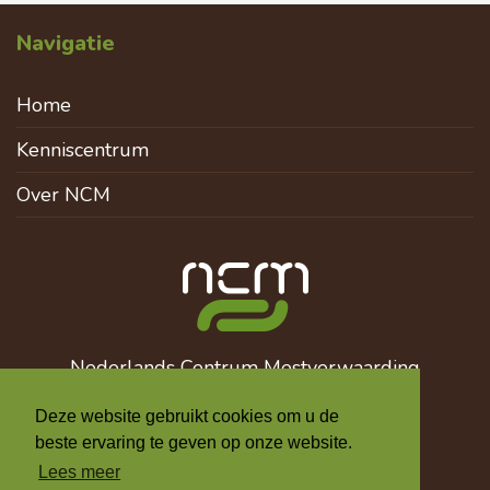
Navigatie
Home
Kenniscentrum
Over NCM
Nederlands Centrum Mestverwaarding
info@mestverwaarding.nl
Deze website gebruikt cookies om u de
+31 6 510 137 12
beste ervaring te geven op onze website.
Lees meer