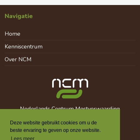
Navigatie
Home
Kenniscentrum
Over NCM
Nederlands Centrum Mestverwaarding
info@mestverwaarding.nl
Deze website gebruikt cookies om u de
+31 6 510 137 12
beste ervaring te geven op onze website.
Lees meer