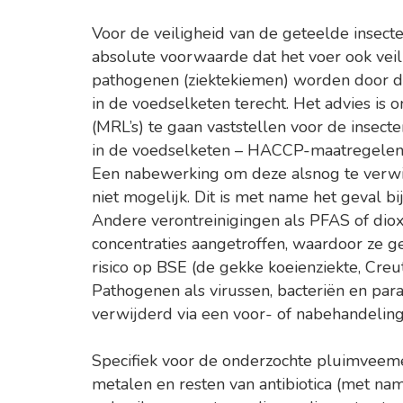
Voor de veiligheid van de geteelde insecte
absolute voorwaarde dat het voer ook veili
pathogenen (ziektekiemen) worden door 
in de voedselketen terecht. Het advies is
(MRL’s) te gaan vaststellen voor de insect
in de voedselketen – HACCP-maatregelen
Een nabewerking om deze alsnog te verwij
niet mogelijk. Dit is met name het geval bi
Andere verontreinigingen als PFAS of diox
concentraties aangetroffen, waardoor ze ge
risico op BSE (de gekke koeienziekte, Creut
Pathogenen als virussen, bacteriën en pa
verwijderd via een voor- of nabehandeling
Specifiek voor de onderzochte pluimveeme
metalen en resten van antibiotica (met name