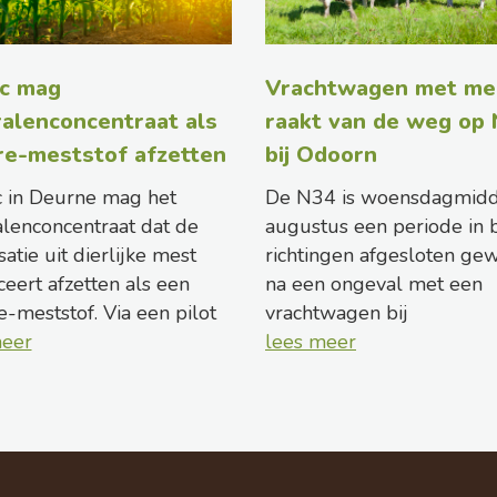
c mag
Vrachtwagen met me
alenconcentraat als
raakt van de weg op
re-meststof afzetten
bij Odoorn
 in Deurne mag het
De N34 is woensdagmid
lenconcentraat dat de
augustus een periode in 
satie uit dierlijke mest
richtingen afgesloten ge
eert afzetten als een
na een ongeval met een
-meststof. Via een pilot
vrachtwagen bij
meer
lees meer