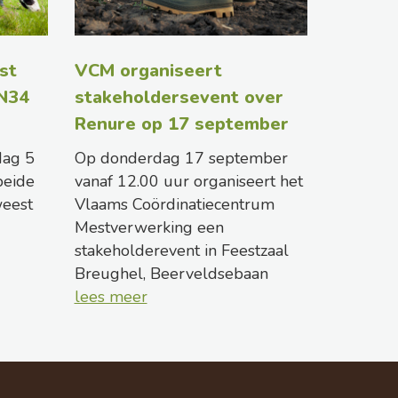
st
VCM organiseert
 N34
stakeholdersevent over
Renure op 17 september
dag 5
Op donderdag 17 september
beide
vanaf 12.00 uur organiseert het
weest
Vlaams Coördinatiecentrum
Mestverwerking een
stakeholderevent in Feestzaal
Breughel, Beerveldsebaan
lees meer