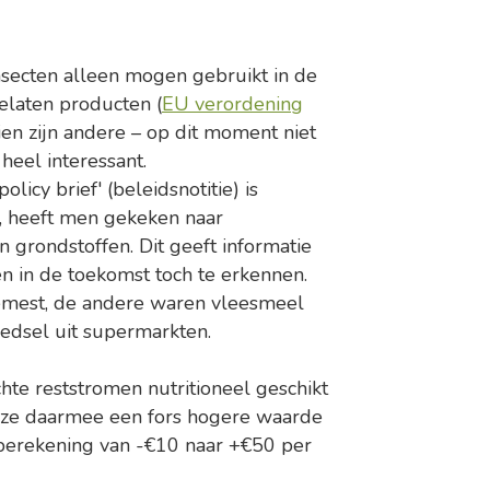
nsecten alleen mogen gebruikt in de
elaten producten (
EU verordening
ien zijn andere – op dit moment niet
heel interessant.
licy brief' (beleidsnotitie) is
d, heeft men gekeken naar
n grondstoffen. Dit geeft informatie
n in de toekomst toch te erkennen.
emest, de andere waren vleesmeel
oedsel uit supermarkten.
hte reststromen nutritioneel geschikt
deze daarmee een fors hogere waarde
berekening van -€10 naar +€50 per