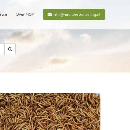
trum
Over NCM
info@mestverwaarding.nl