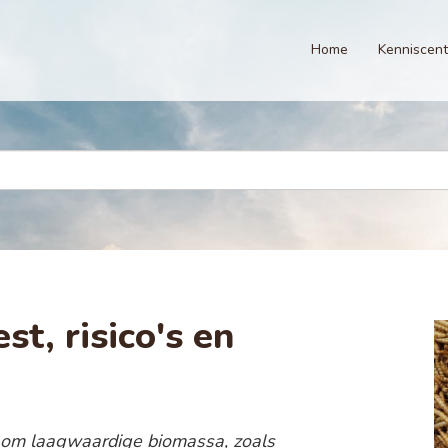
Home
Kenniscen
st, risico's en
r om laagwaardige biomassa, zoals