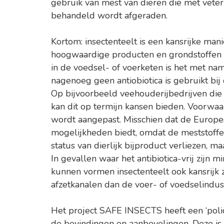
gebruik van mest van dieren die met veter
behandeld wordt afgeraden.​
Kortom: insectenteelt is een kansrijke man
hoogwaardige producten en grondstoffen 
in de voedsel- of voerketen is het met na
nagenoeg geen antiobiotica is gebruikt bij
Op bijvoorbeeld veehouderijbedrijven die
kan dit op termijn kansen bieden. Voorwaa
wordt aangepast. Misschien dat de Europ
mogelijkheden biedt, omdat de meststoffen 
status van dierlijk bijproduct verliezen, maa
In gevallen waar het antibiotica-vrij zij
kunnen vormen insectenteelt ook kansrijk z
afzetkanalen dan de voer- of voedselindu
Het project SAFE INSECTS heeft een ‘polic
de bevindingen en aanbevelingen. Deze is