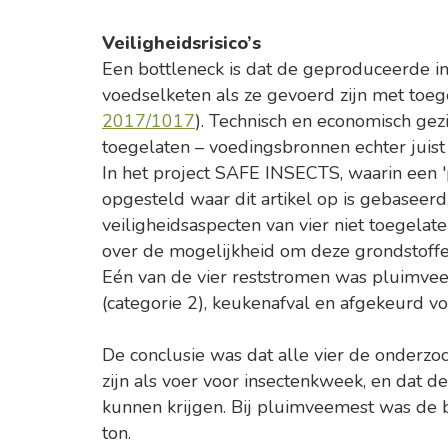
Veiligheidsrisico’s
Een bottleneck is dat de geproduceerde i
voedselketen als ze gevoerd zijn met toeg
2017/1017
). Technisch en economisch gez
toegelaten – voedingsbronnen echter juist 
In het project SAFE INSECTS, waarin een 'po
opgesteld waar dit artikel op is gebaseer
veiligheidsaspecten van vier niet toegelate
over de mogelijkheid om deze grondstoffe
Eén van de vier reststromen was pluimve
(categorie 2), keukenafval en afgekeurd v
De conclusie was dat alle vier de onderzoc
zijn als voer voor insectenkweek, en dat 
kunnen krijgen. Bij pluimveemest was de 
ton.