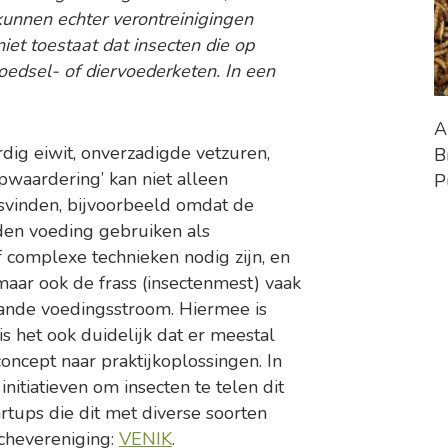
unnen echter verontreinigingen
iet toestaat dat insecten die op
voedsel- of diervoederketen. In een
A
ig eiwit, onverzadigde vetzuren,
B
pwaardering’ kan niet alleen
P
tsvinden, bijvoorbeeld omdat de
den voeding gebruiken als
 complexe technieken nodig zijn, en
maar ook de frass (insectenmest) vaak
ande voedingsstroom. Hiermee is
is het ook duidelijk dat er meestal
cept naar praktijkoplossingen. In
nitiatieven om insecten te telen dit
artups die dit met diverse soorten
chevereniging:
VENIK
.