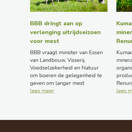
BBB dringt aan op
Kuma
verlenging uitrijdseizoen
miner
voor mest
Renu
BBB vraagt minister van Essen
Kumac
van Landbouw, Visserij,
minera
Voedselzekerheid en Natuur
organi
om boeren de gelegenheid te
produc
geven om langer mest
Renure
lees meer
lees 