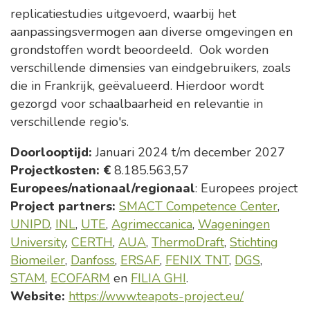
replicatiestudies uitgevoerd, waarbij het
aanpassingsvermogen aan diverse omgevingen en
grondstoffen wordt beoordeeld. Ook worden
verschillende dimensies van eindgebruikers, zoals
die in Frankrijk, geëvalueerd. Hierdoor wordt
gezorgd voor schaalbaarheid en relevantie in
verschillende regio's.
Doorlooptijd:
Januari 2024 t/m december 2027
Projectkosten: €
8.185.563,57
Europees/nationaal/regionaal
: Europees project
Project partners:
SMACT Competence Center
,
UNIPD
,
INL
,
UTE
,
Agrimeccanica
,
Wageningen
University
,
CERTH
,
AUA
,
ThermoDraft
,
Stichting
Biomeiler
,
Danfoss
,
ERSAF
,
FENIX TNT
,
DGS
,
STAM
,
ECOFARM
en
FILIA GHI
.
Website:
https://www.teapots-project.eu/