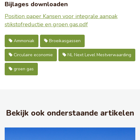
Bijlages downloaden
Position paper Kansen voor integrale aanpak
stikstofreductie en groen gas.pdf
Ammoniak
Broeikasgassen
Circulaire economie
NL Next Level Mestverwaarding
groen gas
Bekijk ook onderstaande artikelen